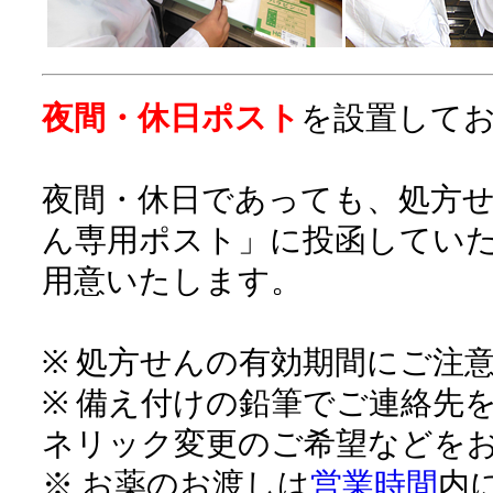
夜間・休日ポスト
を設置して
夜間・休日であっても、処方
ん専用ポスト」に投函してい
用意いたします。
※ 処方せんの有効期間にご注
※ 備え付けの鉛筆でご連絡先
ネリック変更のご希望などを
※ お薬のお渡しは
営業時間
内